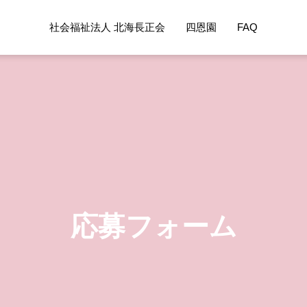
社会福祉法人 北海長正会
四恩園
FAQ
応募フォーム