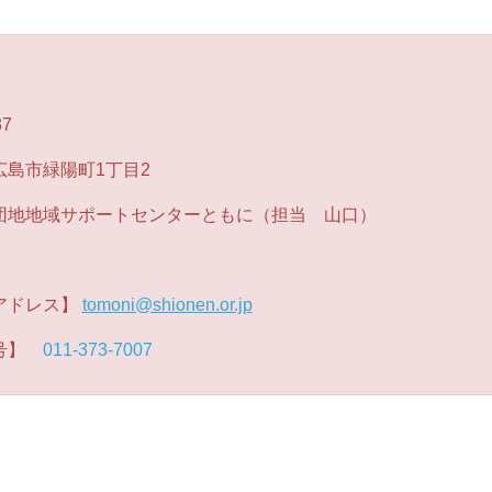
】
37
広島市緑陽町1丁目2
地地域サポートセンターともに（担当 山口）
アドレス】
tomoni@shionen.or.jp
番号】
011-373-7007