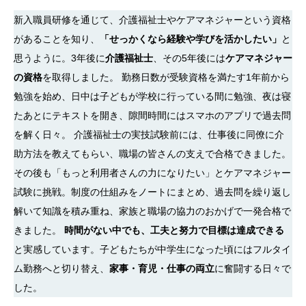
新入職員研修を通じて、介護福祉士やケアマネジャーという資格
があることを知り、
「せっかくなら経験や学びを活かしたい」
と
思うように。3年後に
介護福祉士
、その5年後には
ケアマネジャー
の資格
を取得しました。 勤務日数が受験資格を満たす1年前から
勉強を始め、日中は子どもが学校に行っている間に勉強、夜は寝
たあとにテキストを開き、隙間時間にはスマホのアプリで過去問
を解く日々。 介護福祉士の実技試験前には、仕事後に同僚に介
助方法を教えてもらい、職場の皆さんの支えで合格できました。
その後も「もっと利用者さんの力になりたい」とケアマネジャー
試験に挑戦。制度の仕組みをノートにまとめ、過去問を繰り返し
解いて知識を積み重ね、家族と職場の協力のおかげで一発合格で
きました。
時間がない中でも、工夫と努力で目標は達成できる
と実感しています。子どもたちが中学生になった頃にはフルタイ
ム勤務へと切り替え、
家事・育児・仕事の両立
に奮闘する日々で
した。