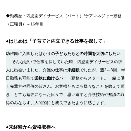
◆勤務歴：四恩園デイサービス（パート）/ケアマネジャー勤務
（正職員）～16年目
●
はじめは「子育てと両立できる仕事を探して」
幼稚園に入園したばかりの
子どもたちとの時間を大切にしたい
──そんな思いで仕事を探していた時、四恩園デイサービスの求
人に出会いました。介護の仕事は
未経験
でしたが、週2～3回、半
日勤務も可能で
柔軟に働ける
パート勤務からスタート。一緒に働
く先輩方や同僚の皆さん、お客様たちにも様々なことを教えて頂
き、とても勉強になった日々で、思い返すと介護技術や知識の取
得のみならず、人間的にも成長できたように感じます。
●
未経験から資格取得へ